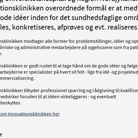
tionsklinikken overordnede formål er at med
t gode idéer inden for det sundhedsfaglige om
es, konkretiseres, afprøves og evt. realiseres
sklinikken modtager alle former for problemstillinger, idéer og opf
 kliniske og administrative medarbejdere på sygehusene som fra pat
e.
sklinikken er godt rustet til at tage hånd om de gode idéer og følge
rbejderne er specialister på hvert sit felt - lige fra idé- og projektudv
ommercialisering.
sklinikken tilbyder professionel sparring og rådgivning til kvalifice
edvirker foruden til at idéen virkeliggøres - og eventuelt
sbeskyttes.
om Innovationsklinikken her
T