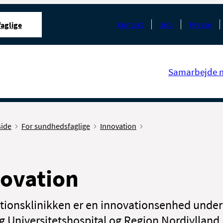
Kontakt
Job
Presse
aglige
Samarbejde 
side
For sundhedsfaglige
Innovation
ovation
tionsklinikken er en innovationsenhed under
g Universitetshospital og Region Nordjylland.