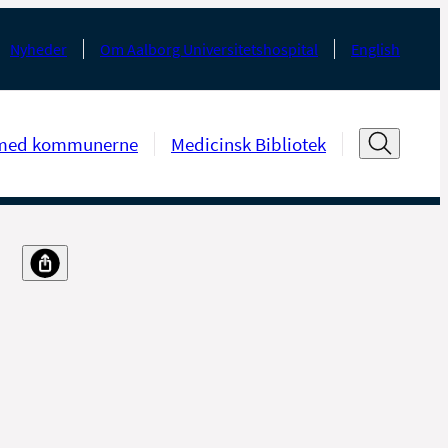
Nyheder
Om Aalborg Universitetshospital
English
med kommunerne
Medicinsk Bibliotek