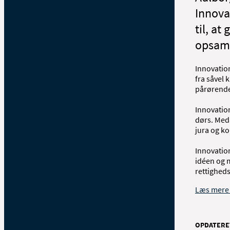
Innova
til, a
opsaml
Innovation
fra såvel
pårørend
Innovation
dørs. Meda
jura og k
Innovation
idéen og m
rettighed
Læs mere 
OPDATERE