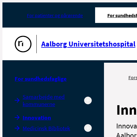
For patienter og pårørende
For sundhedsf
Gå til forsiden
Aalborg Universitetshospital
For
For sundhedsfaglige
Samarbejde med
kommunerne
Inn
Innovation
Innova
Medicinsk Bibliotek
Aalbor