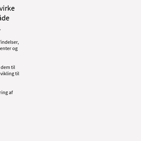
virke
råde
.
indelser,
ienter og
 dem til
ikling til
ring af