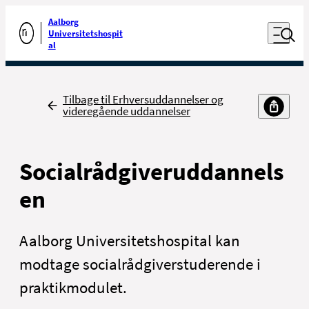
Luk naviga
Udfør søgning
Aalborg
Åben nav
Universitetshospit
Gå til forsiden
al
Tilbage
Tilbage til Erhversuddannelser og
videregående uddannelser
Socialrådgiveruddannels
en
Aalborg Universitetshospital kan
modtage socialrådgiverstuderende i
praktikmodulet.