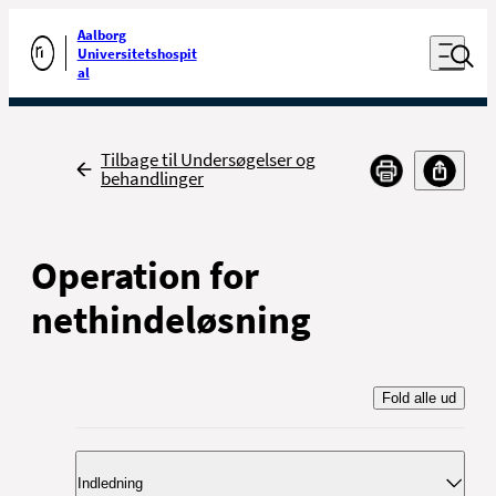
Luk naviga
Udfør søgning
Aalborg
Åben nav
Universitetshospit
Gå til forsiden
al
Tilbage
Tilbage til Undersøgelser og
behandlinger
Operation for
nethindeløsning
Fold alle ud
Indledning