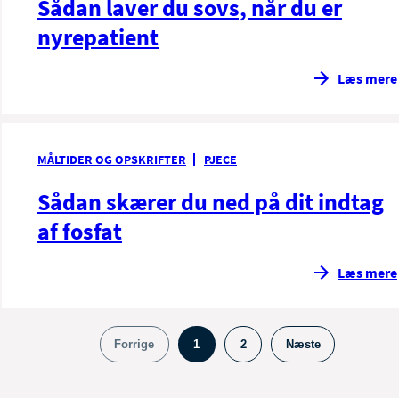
Sådan laver du sovs, når du er
nyrepatient
Læs mere
MÅLTIDER OG OPSKRIFTER
PJECE
Sådan skærer du ned på dit indtag
af fosfat
Læs mere
Forrige
1
2
Næste