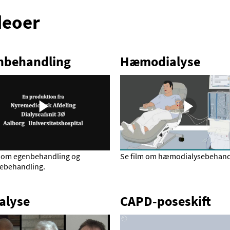
deoer
nbehandling
Hæmodialyse
m om egenbehandling og
Se film om hæmodialysebehand
behandling.
alyse
CAPD-poseskift