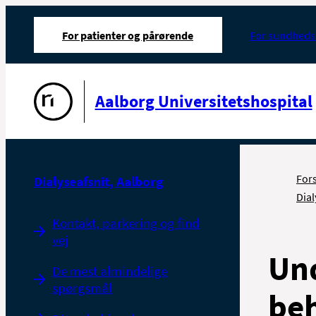
For patienter og pårørende
For sundheds
Gå til forsiden
Aalborg Universitetshospital
For
Dialyseafsnit, Aalborg
Dial
Kontakt, parkering og find
vej
Und
De mest almindelige
spørgsmål
beh