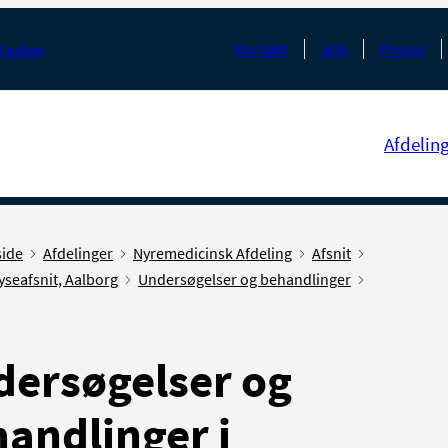
Kontakt
Job
Presse
faglige
Afdelin
side
Afdelinger
Nyremedicinsk Afdeling
Afsnit
yseafsnit, Aalborg
Undersøgelser og behandlinger
ersøgelser og
andlinger i