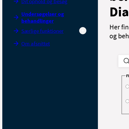
Dit ophold og besøg
Dia
Undersøgelser og
behandlinger
Her fi
Særlige funktioner
og beha
Om afsnittet
F