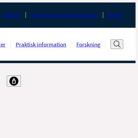
Nyheder
Om Aalborg Universitetshospital
English
ger
Praktisk information
Forskning