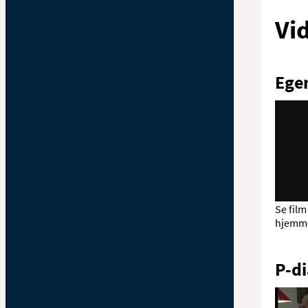
Vi
Ege
Se fil
hjemme
P-di