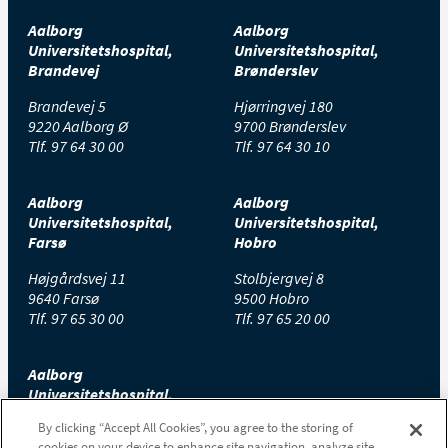
Aalborg
Aalborg
Universitetshospital,
Universitetshospital,
Brandevej
Brønderslev
Brandevej 5
Hjørringvej 180
9220 Aalborg Ø
9700 Brønderslev
Tlf.
97 64 30 00
Tlf.
97 64 30 10
Aalborg
Aalborg
Universitetshospital,
Universitetshospital,
Farsø
Hobro
Højgårdsvej 11
Stolbjergvej 8
9640 Farsø
9500 Hobro
Tlf.
97 65 30 00
Tlf.
97 65 20 00
Aalborg
Universitetshospital,
Thisted
By clicking “Accept All Cookies”, you agree to the storing of
cookies on your device to enhance site navigation, analyze site