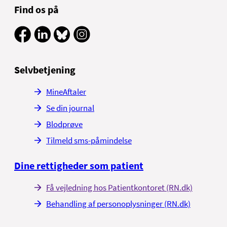
Find os på
Hele undersøgelsen varer cirka 6 timer. Derfor er det
en god idé at medbringe læsestof, håndarbejde eller
lignende til ventetiden.
Selvbetjening
MineAftaler
Se din journal
Blodprøve
Tilmeld sms-påmindelse
Dine rettigheder som patient
Få vejledning hos Patientkontoret (RN.dk)
Behandling af personoplysninger (RN.dk)