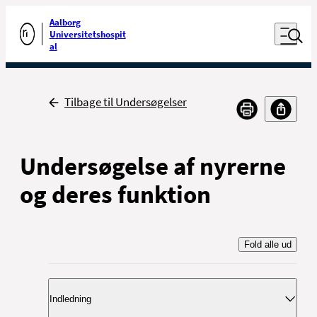
Luk naviga
Udfør søgning
Aalborg
Åben nav
Universitetshospit
Gå til forsiden
al
Tilbage
Tilbage til Undersøgelser
Undersøgelse af nyrerne
og deres funktion
Fold alle ud
Indledning