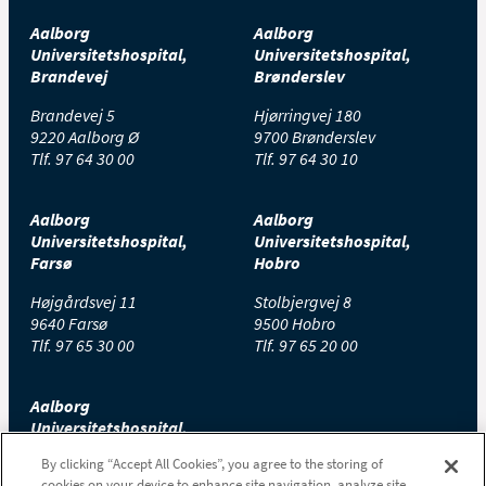
Aalborg
Aalborg
Universitetshospital,
Universitetshospital,
Brandevej
Brønderslev
Brandevej 5
Hjørringvej 180
9220 Aalborg Ø
9700 Brønderslev
Tlf.
97 64 30 00
Tlf.
97 64 30 10
Aalborg
Aalborg
Universitetshospital,
Universitetshospital,
Farsø
Hobro
Højgårdsvej 11
Stolbjergvej 8
9640 Farsø
9500 Hobro
Tlf.
97 65 30 00
Tlf.
97 65 20 00
Aalborg
Universitetshospital,
Thisted
By clicking “Accept All Cookies”, you agree to the storing of
cookies on your device to enhance site navigation, analyze site