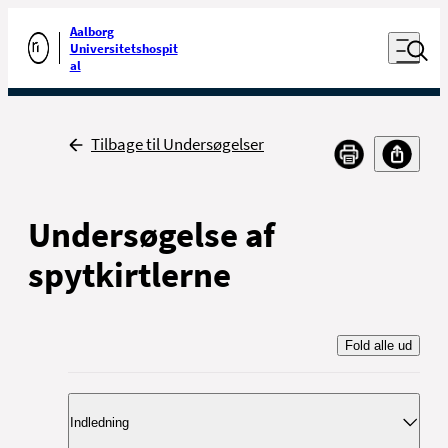
Luk naviga
Udfør søgning
Aalborg
Åben nav
Universitetshospit
Gå til forsiden
al
Tilbage
Tilbage til Undersøgelser
Undersøgelse af
spytkirtlerne
Fold alle ud
Indledning