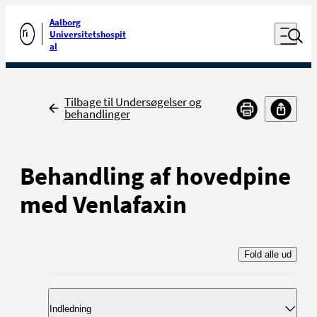
Luk naviga
Udfør søgning
Aalborg
Åben nav
Universitetshospit
Gå til forsiden
al
Tilbage
Tilbage til Undersøgelser og
behandlinger
Behandling af hovedpine
med Venlafaxin
Fold alle ud
Indledning