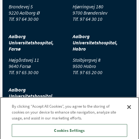
Brandevej 5
Hjørringvej 180
9220 Aalborg Ø
9700 Brønderslev
Tlf.
97 64 30 00
Tlf.
97 64 30 10
Aalborg
Aalborg
Universitetshospital,
Universitetshospital,
Farsø
Hobro
Højgårdsvej 11
Stolbjergvej 8
9640 Farsø
9500 Hobro
Tlf.
97 65 30 00
Tlf.
97 65 20 00
Aalborg
Universitetshospital,
Thisted
By clicking “Accept All Cookies”, you agree to the storing of
cookies on your device to enhance site navigation, analyze site
Højtoftevej 2
usage, and assist in our marketing efforts.
7700 Thisted
Tlf.
97 65 00 00
Cookies Settings