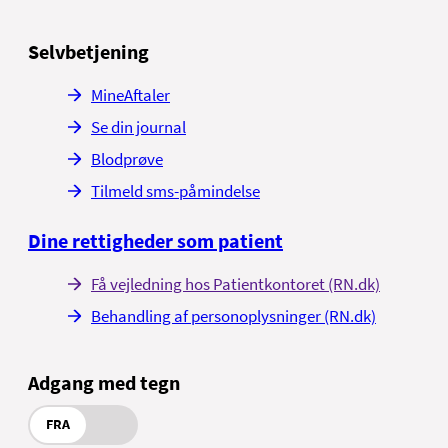
Sygeplejerskers telefontid
Mandag – fredag 8.15 – 9.00
Selvbetjening
MineAftaler
Se din journal
Blodprøve
Tilmeld sms-påmindelse
Dine rettigheder som patient
Få vejledning hos Patientkontoret (RN.dk)
Behandling af personoplysninger (RN.dk)
Adgang med tegn
FRA