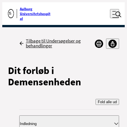
Luk naviga
Udfør søgning
Aalborg
Åben nav
Universitetshospit
Gå til forsiden
al
Tilbage
Tilbage til Undersøgelser og
behandlinger
Dit forløb i
Demensenheden
Fold alle ud
Indledning