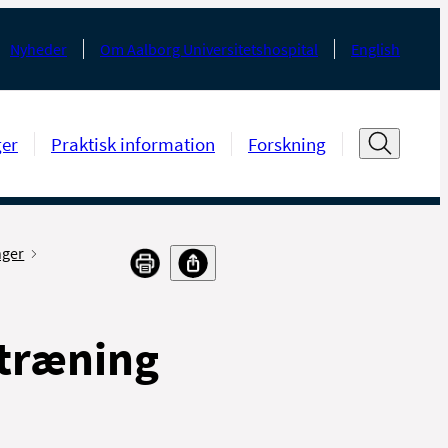
Nyheder
Om Aalborg Universitetshospital
English
ger
Praktisk information
Forskning
nger
stræning