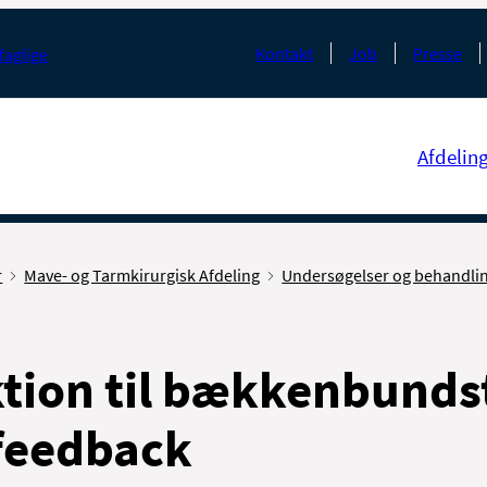
Kontakt
Job
Presse
faglige
Afdelin
r
Mave- og Tarmkirurgisk Afdeling
Undersøgelser og behandli
ktion til bækkenbund
feedback