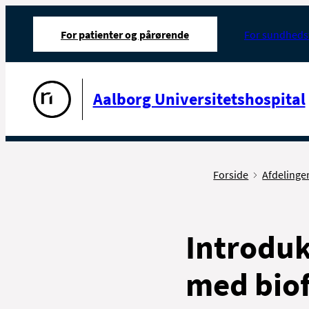
For patienter og pårørende
For sundheds
Gå til forsiden
Aalborg Universitetshospital
Forside
Afdelinge
Introdu
med bio