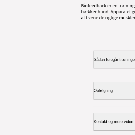
Biofeedback er en træning
bækkenbund. Apparatet give
at træne de rigtige muskler
Sådan foregår træning
Før du går i gang me
Instruktionen tager c
Opfølgning
Du låner apparatet i 
færdig med træning
Kontakt og mere viden