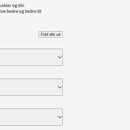
uskler og din
ive bedre og bedre til
Fold alle ud
en sygeplejerske.
kt til opfølgning, når du er