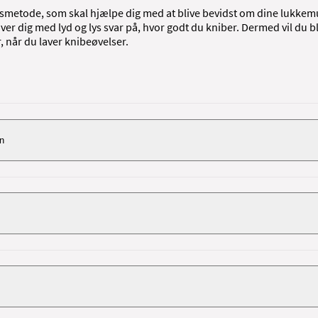
smetode, som skal hjælpe dig med at blive bevidst om dine lukkem
r dig med lyd og lys svar på, hvor godt du kniber. Dermed vil du bl
, når du laver knibeøvelser.
en
d træningen derhjemme, vil du få instruktion i brug af apparatet af 
irka 45 minutter.
6-8 uger, hvor du skal træne dagligt derhjemme. Vi aftaler et tidspun
en.