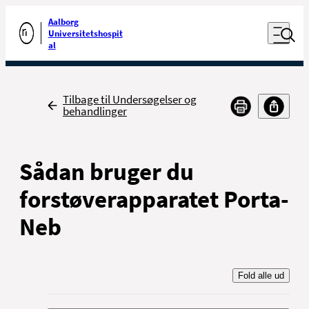
Luk naviga
Udfør søgning
Aalborg
Åben nav
Universitetshospit
Gå til forsiden
al
Tilbage
Tilbage til Undersøgelser og
behandlinger
Sådan bruger du
forstøverapparatet Porta-
Neb
Fold alle ud