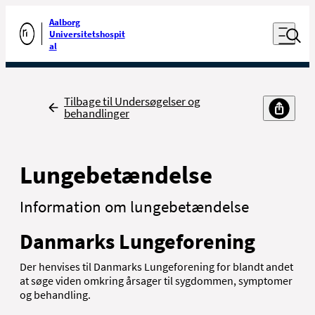
Luk naviga
Udfør søgning
Aalborg
Åben nav
Universitetshospit
Gå til forsiden
al
Tilbage
Tilbage til Undersøgelser og
behandlinger
Lungebetændelse
Information om lungebetændelse
Danmarks Lungeforening
Der henvises til Danmarks Lungeforening for blandt andet
at søge viden omkring årsager til sygdommen, symptomer
og behandling.