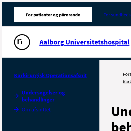
For patienter og pårørende
For sundheds
Gå til forsiden
Aalborg Universitetshospital
For
Karkirurgisk Operationsafsnit
Kark
Undersøgelser og
behandlinger
Und
Om afsnittet
beh