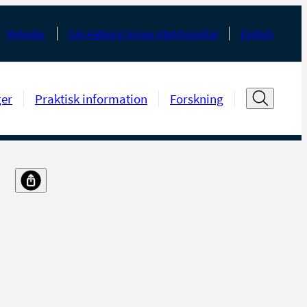
Nyheder
Om Aalborg Universitetshospital
English
ger
Praktisk information
Forskning