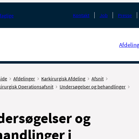
Kontakt
Job
Presse
faglige
Afdelin
side
Afdelinger
Karkirurgisk Afdeling
Afsnit
irurgisk Operationsafsnit
Undersøgelser og behandlinger
ersøgelser og
andlinger i