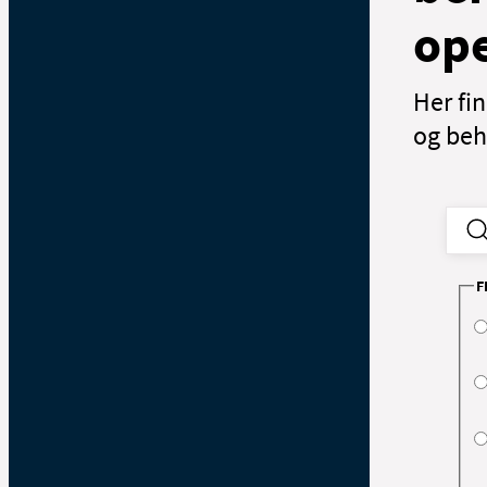
ope
Her fi
og beha
F