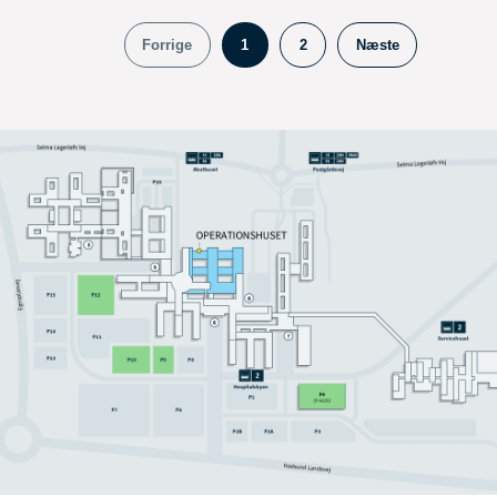
Forrige
1
2
Næste