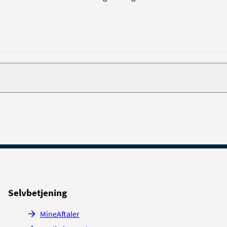
 du velkommen til at kontakte os.
bulatorium
andag – fredag 9.00 – 11.00 og 13.00 – 14.00
Selvbetjening
MineAftaler