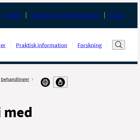
Nyheder
Om Aalborg Universitetshospital
English
ger
Praktisk information
Forskning
 behandlinger
i med