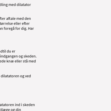
ling med dilatator
fter aftale med den
ørrelse eller efter
n foregå for dig. Har
dtil du er
deindgangen og skeden.
jede knæ eller stå med
 dilatatoren og ved
latatoren ind i skeden
ktlæge og din