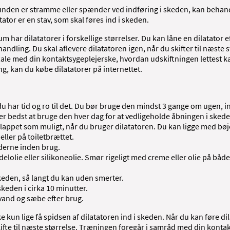
den er stramme eller spænder ved indføring i skeden, kan behand
tator er en stav, som skal føres ind i skeden.
har dilatatorer i forskellige størrelser. Du kan låne en dilatator e
andling. Du skal aflevere dilatatoren igen, når du skifter til næste st
ale med din kontaktsygeplejerske, hvordan udskiftningen lettest ka
g, kan du købe dilatatorer på internettet.
du har tid og ro til det. Du bør bruge den mindst 3 gange om ugen, in
er bedst at bruge den hver dag for at vedligeholde åbningen i ske
slappet som muligt, når du bruger dilatatoren. Du kan ligge med bø
eller på toiletbrættet.
derne inden brug.
lolie eller silikoneolie. Smør rigeligt med creme eller olie på både
skeden, så langt du kan uden smerter.
skeden i cirka 10 minutter.
vand og sæbe efter brug.
 kun lige få spidsen af dilatatoren ind i skeden. Når du kan føre di
fte til næste størrelse. Træningen foregår i samråd med din konta