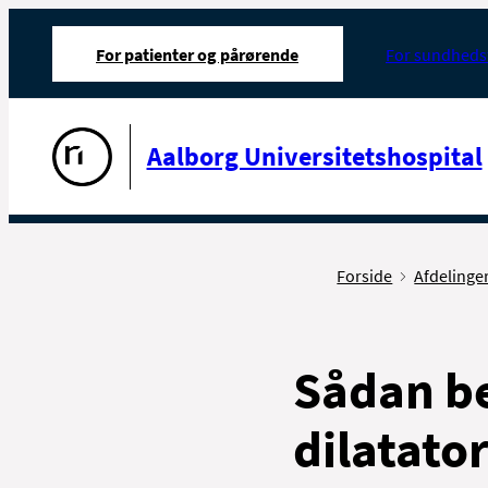
For patienter og pårørende
For sundheds
Gå til forsiden
Aalborg Universitetshospital
Forside
Afdelinge
Sådan b
dilatato