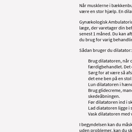
Når musklerne i bækkenbun
være en stor hjælp. En dila
Gynækologisk Ambulatorium 
læge, der varetager din beh
senest 1 måned. Du kan aft
du brug for varig behandlin
Sådan bruger du dilatator:
Brug dilatatoren, når 
færdigbehandlet. Det 
Sørg for at være så af
det ene ben på en stol 
Lun dilatatoren i hæn
Brug glidecreme, mande
skedeåbningen.
Før dilatatoren ind i 
Lad diatatoren ligge i 
Vask dilatatoren med 
I begyndelsen kan du måske
uden problemer, kan du ski