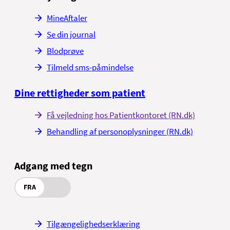
øvelsen stående.
MineAftaler
Se din journal
Blodprøve
Tilmeld sms-påmindelse
Dine rettigheder som patient
Få vejledning hos Patientkontoret (RN.dk)
Behandling af personoplysninger (RN.dk)
Adgang med tegn
Sådan laver du øvelser for musklerne på
FRA
lårets inderside og for de skrå
mavemuskler
Tilgængelighedserklæring