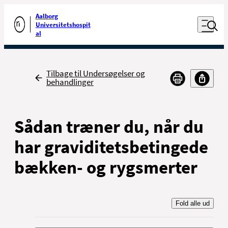
Luk naviga
Udfør søgning
Aalborg
Åben nav
Universitetshospit
Gå til forsiden
al
Tilbage
Tilbage til Undersøgelser og
behandlinger
Sådan træner du, når du
har graviditetsbetingede
bækken- og rygsmerter
Fold alle ud