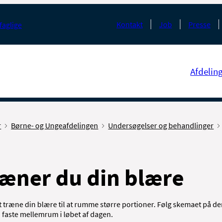
Kontakt
Job
Presse
faglige
Afdelin
r
Børne- og Ungeafdelingen
Undersøgelser og behandlinger
æner du din blære
 træne din blære til at rumme større portioner. Følg skemaet på de
ed faste mellemrum i løbet af dagen.