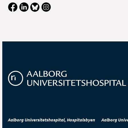
Når du går i seng
Samt når du har tra
at tisse
Aalborg Universitetshospital, Hospitalsbyen
Aalborg Unive