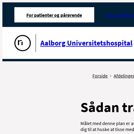
For patienter og pårørende
For sundheds
Gå til forsiden
Aalborg Universitetshospital
Forside
Afdelinge
Sådan tr
Målet med denne plan er at
dig til at huske at tisse m