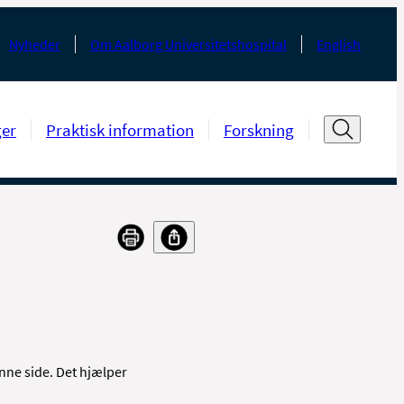
Nyheder
Om Aalborg Universitetshospital
English
ger
Praktisk information
Forskning
nne side. Det hjælper