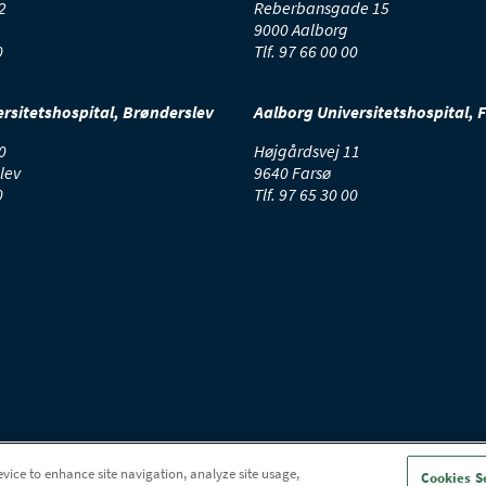
2
Reberbansgade 15
9000 Aalborg
0
Tlf.
97 66 00 00
rsitetshospital, Brønderslev
Aalborg Universitetshospital, 
0
Højgårdsvej 11
lev
9640 Farsø
0
Tlf.
97 65 30 00
evice to enhance site navigation, analyze site usage,
Cookies S