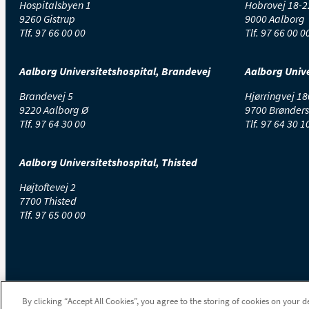
Hospitalsbyen 1
Hobrovej 18-2
9260 Gistrup
9000 Aalborg
Tlf.
97 66 00 00
Tlf.
97 66 00 0
Aalborg Universitetshospital, Brandevej
Aalborg Unive
Brandevej 5
Hjørringvej 18
9220 Aalborg Ø
9700 Brønders
Tlf.
97 64 30 00
Tlf.
97 64 30 1
Aalborg Universitetshospital, Thisted
Højtoftevej 2
7700 Thisted
Tlf.
97 65 00 00
By clicking “Accept All Cookies”, you agree to the storing of cookies on your d