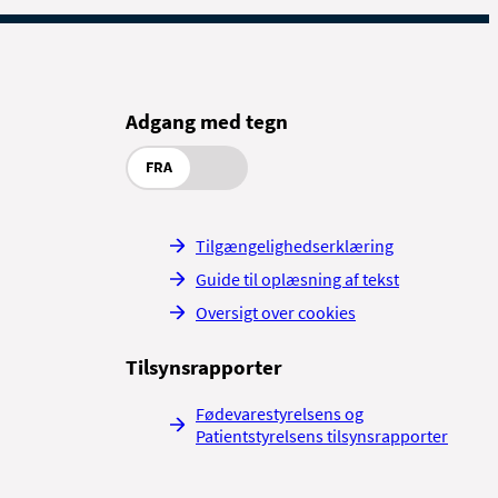
oran toilettet skal ikke
Adgang med tegn
rsonfølsomme data, fx dit
FRA
met og daginstitution/skole.
Tilgængelighedserklæring
Guide til oplæsning af tekst
Oversigt over cookies
Tilsynsrapporter
Fødevarestyrelsens og
Patientstyrelsens tilsynsrapporter