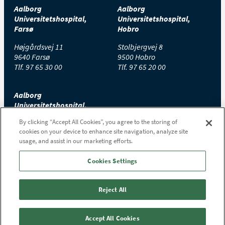
Aalborg
Aalborg
Universitetshospital,
Universitetshospital,
Farsø
Hobro
Højgårdsvej 11
Stolbjergvej 8
9640 Farsø
9500 Hobro
Tlf.
97 65 30 00
Tlf.
97 65 20 00
Aalborg
Universitetshospital,
Thisted
By clicking “Accept All Cookies”, you agree to the storing of
cookies on your device to enhance site navigation, analyze site
Højtoftevej 2
usage, and assist in our marketing efforts.
7700 Thisted
Tlf.
97 65 00 00
Cookies Settings
Reject All
Accept All Cookies