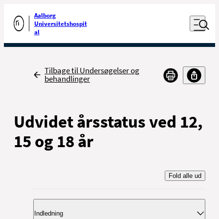
Luk naviga
Udfør søgning
Aalborg
Åben nav
Universitetshospit
Gå til forsiden
al
Tilbage
Tilbage til Undersøgelser og
behandlinger
Udvidet årsstatus ved 12,
15 og 18 år
Fold alle ud
Indledning