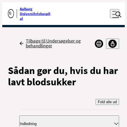
Luk naviga
Udfør søgning
Aalborg
Åben nav
Universitetshospit
Gå til forsiden
al
Tilbage
Tilbage til Undersøgelser og
behandlinger
Sådan gør du, hvis du har
lavt blodsukker
Fold alle ud
Indledning