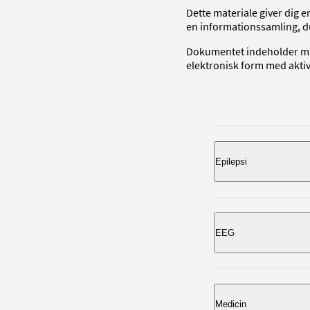
Dette materiale giver dig 
en informationssamling, d
Dokumentet indeholder man
elektronisk form med aktive
Epilepsi
Epilepsi
er en sygdom
mere om epilepsi på
EEG
Via Epilepsiforeninge
EEG er en undersøgels
kan finde en pjece 
Medicin