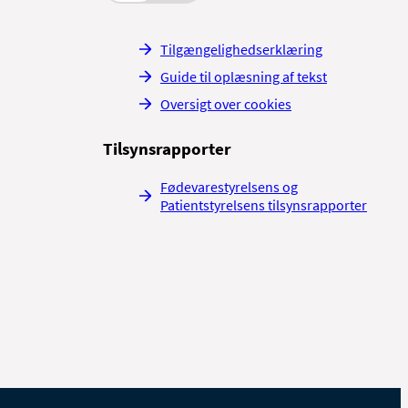
in.
Tilgængelighedserklæring
merater
.
Guide til oplæsning af tekst
synlige ved opkastning.
Ved
Oversigt over cookies
or Børn og Unge
eller
Tilsynsrapporter
Fødevarestyrelsens og
Patientstyrelsens tilsynsrapporter
si kravler i træer,
og
en.
Det kan også være en
 fleste børn med epilepsi
n.