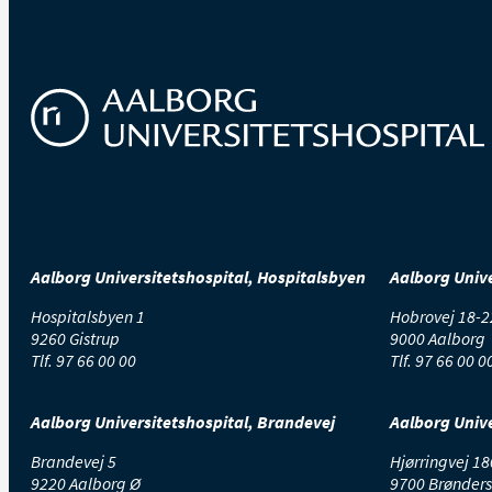
Skærm
brug
Vi anbefaler almindel
Obs: Ved fotosensiti
Skole/uddan
n
el
Børn og unge med epi
Aalborg Universitetshospital, Hospitalsbyen
Aalborg Unive
skole og kammerate
for særlige prø
vevil
Hospitalsbyen 1
Hobrovej 18-2
9260 Gistrup
9000 Aalborg
Tlf.
97 66 00 00
Tlf.
97 66 00 0
Feber i forbind
I forbindelse med sy
Aalborg Universitetshospital, Brandevej
Aalborg Unive
Brandevej 5
Hjørringvej 18
Alkohol
9220 Aalborg Ø
9700 Brønders