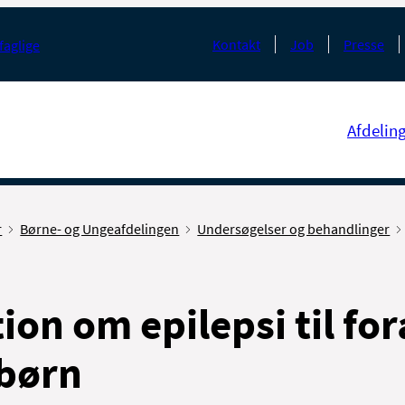
Kontakt
Job
Presse
faglige
Afdelin
r
Børne- og Ungeafdelingen
Undersøgelser og behandlinger
ion om epilepsi til fo
 børn