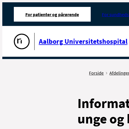
For patienter og pårørende
For sundheds
Gå til forsiden
Aalborg Universitetshospital
Forside
Afdelinge
Informat
unge og