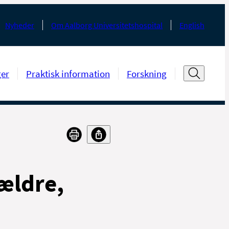
Nyheder
Om Aalborg Universitetshospital
English
ger
Praktisk information
Forskning
rældre,