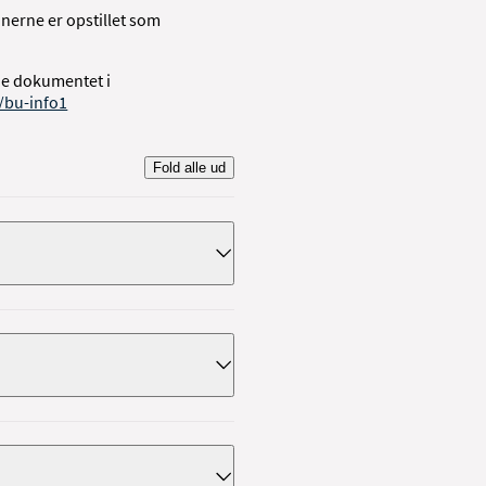
onerne er opstillet som
de dokumentet i
/bu-info1
Fold alle ud
 fra hjernen. Du kan læse
k
ke
.
behandling af epilepsi. Du
.dk/neurologi-info1