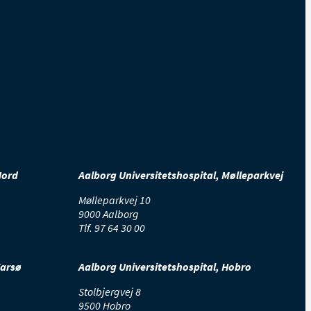
uterspil.
 får udfordringer i forhold til
Nord
Aalborg Universitetshospital, Mølleparkvej
tte
i skolen.
Der er
mulighed
Mølleparkvej 10
9000 Aalborg
Tlf.
97 64 30 00
tær
s
klen nedsættes
.
Farsø
Aalborg Universitetshospital, Hobro
Stolbjergvej 8
9500 Hobro