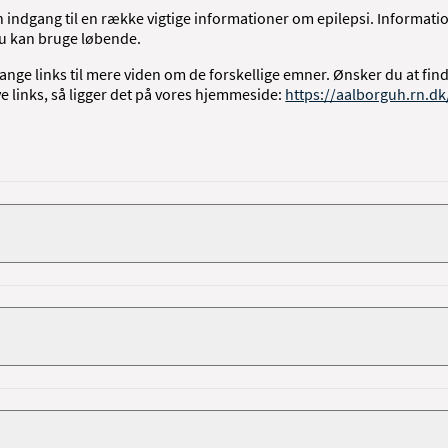
en indgang til en række vigtige informationer om epilepsi. Informati
u kan bruge løbende.
ge links til mere viden om de forskellige emner. Ønsker du at fin
 links, så ligger det på vores
hjemmeside
:
https://aalborguh.rn.dk
 med gentagne anfald på grund af abnorme elektriske udladninger
 Epilepsiforeningens
hjemmeside
her:
https://epilepsiforeningen.d
n er det muligt at få hjælp af socialrådgiver og epilepsisygeplejers
e af elektrisk aktivitet i hjernen. EEG laves som led i diagnose og 
om EEG på Neurologisk Afdelings
hjemmeside
:
https://aalborguh.rn