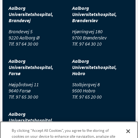
Aalborg
Aalborg
Universitetshospital,
Universitetshospital,
Brandevej
Brønderslev
Brandevej 5
Hjørringvej 180
9220 Aalborg Ø
9700 Brønderslev
Tlf.
97 64 30 00
Tlf.
97 64 30 10
Aalborg
Aalborg
Universitetshospital,
Universitetshospital,
Farsø
Hobro
Højgårdsvej 11
Stolbjergvej 8
9640 Farsø
9500 Hobro
Tlf.
97 65 30 00
Tlf.
97 65 20 00
Aalborg
Universitetshospital,
Thisted
By clicking “Accept All Cookies”, you agree to the storing of
cookies on your device to enhance site navigation, analyze site
Højtoftevej 2