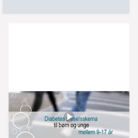
Diabetes trivselsskema til børn
og unge mellem 9-17 år
Når du har en aftale hos os, vil du blive bedt om at