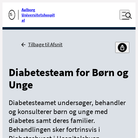
Luk naviga
Udfør søgning
Aalborg
Åben nav
Universitetshospit
Gå til forsiden
al
Tilbage
Tilbage til Afsnit
Diabetesteam for Børn og
Unge
Diabetesteamet undersøger, behandler
og konsulterer børn og unge med
diabetes samt deres familier.
Behandlingen sker fortrinsvis i