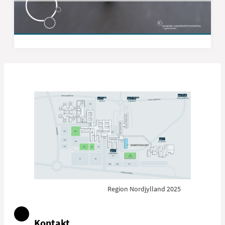
udfylde et trivselsskema med fem spørgsmål.
Få mere information i vores video.
Region Nordjylland 2025
Kontakt