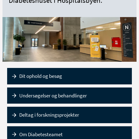
Diabeteshuset i Hospitalsbyen.
Dit ophold og besøg
Undersøgelser og behandlinger
Deltag i forskningsprojekter
Om Diabetesteamet