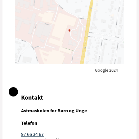
Astmaskolen sender herefter en invitation
forhold til fysisk aktivitet.
til undervisning til den unge eller
være sammen med andre børn og
forældrene via Digital Post.
unge i mindre grupper tilpasset deres
alder.
få udleveret undervisningsmateriale.
Helle Hastrup
SYGEPLEJERSKE
Google 2024
Kontakt
Astmaskolen for Børn og Unge
Telefon
97 66 34 67