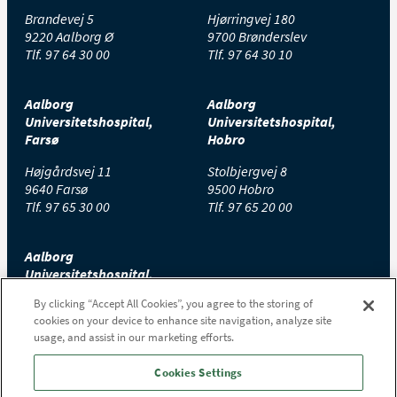
Brandevej 5
Hjørringvej 180
9220 Aalborg Ø
9700 Brønderslev
Tlf.
97 64 30 00
Tlf.
97 64 30 10
Aalborg
Aalborg
Universitetshospital,
Universitetshospital,
Farsø
Hobro
Højgårdsvej 11
Stolbjergvej 8
9640 Farsø
9500 Hobro
Tlf.
97 65 30 00
Tlf.
97 65 20 00
Aalborg
Universitetshospital,
Thisted
By clicking “Accept All Cookies”, you agree to the storing of
cookies on your device to enhance site navigation, analyze site
Højtoftevej 2
usage, and assist in our marketing efforts.
7700 Thisted
Tlf.
97 65 00 00
Cookies Settings