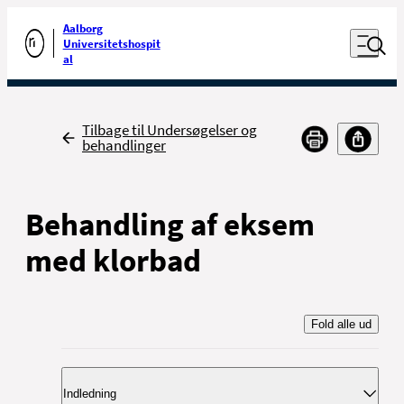
Luk naviga
Udfør søgning
Aalborg
Åben nav
Universitetshospit
Gå til forsiden
al
Tilbage
Tilbage til Undersøgelser og
behandlinger
Behandling af eksem
med klorbad
Fold alle ud
Indledning