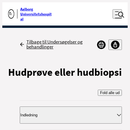
Luk naviga
Udfør søgning
Aalborg
Åben nav
Universitetshospit
Gå til forsiden
al
Tilbage
Tilbage til Undersøgelser og
behandlinger
Hudprøve eller hudbiopsi
Fold alle ud
Indledning