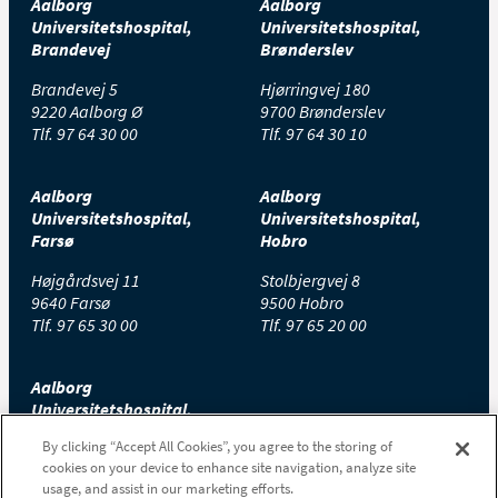
Aalborg
Aalborg
Universitetshospital,
Universitetshospital,
Brandevej
Brønderslev
Brandevej 5
Hjørringvej 180
9220 Aalborg Ø
9700 Brønderslev
Tlf.
97 64 30 00
Tlf.
97 64 30 10
Aalborg
Aalborg
Universitetshospital,
Universitetshospital,
Farsø
Hobro
Højgårdsvej 11
Stolbjergvej 8
9640 Farsø
9500 Hobro
Tlf.
97 65 30 00
Tlf.
97 65 20 00
Aalborg
Universitetshospital,
Thisted
By clicking “Accept All Cookies”, you agree to the storing of
cookies on your device to enhance site navigation, analyze site
Højtoftevej 2
usage, and assist in our marketing efforts.
7700 Thisted