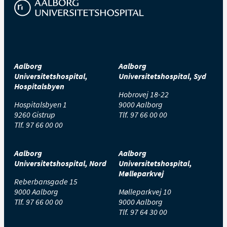
Tjekliste
☐
Mobilcover
Aalborg
Aalborg
Universitetshospital,
Universitetshospital, Syd
Hospitalsbyen
Hobrovej 18-22
☐
Legetøj
Hospitalsbyen 1
9000 Aalborg
9260 Gistrup
Tlf.
97 66 00 00
Tlf.
97 66 00 00
☐
Cykelhjelm
Aalborg
Aalborg
☐
Autostol
Universitetshospital, Nord
Universitetshospital,
Mølleparkvej
Reberbansgade 15
9000 Aalborg
Mølleparkvej 10
☐
Tøj
/arbejdstøj
Tlf.
97 66 00 00
9000 Aalborg
Tlf.
97 64 30 00