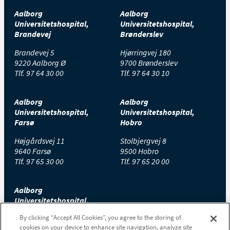
☐
Fodtøj/hjemmesko
Aalborg
Aalborg
Universitetshospital,
Universitetshospital,
Brandevej
Brønderslev
☐
Bil/firmabil
Brandevej 5
Hjørringvej 180
9220 Aalborg Ø
9700 Brønderslev
☐
Løse tæpper
Tlf.
97 64 30 00
Tlf.
97 64 30 10
Aalborg
Aalborg
Universitetshospital,
Universitetshospital,
Farsø
Hobro
Højgårdsvej 11
Stolbjergvej 8
9640 Farsø
9500 Hobro
Tlf.
97 65 30 00
Tlf.
97 65 20 00
Aalborg
Universitetshospital,
Thisted
By clicking “Accept All Cookies”, you agree to the storing of
cookies on your device to enhance site navigation, analyze site
Højtoftevej 2