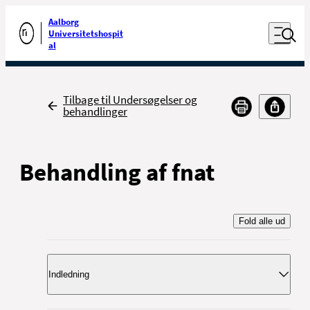
Luk naviga
Udfør søgning
Aalborg
Åben nav
Universitetshospit
Gå til forsiden
al
Tilbage
Tilbage til Undersøgelser og
behandlinger
Behandling af fnat
Fold alle ud
Indledning