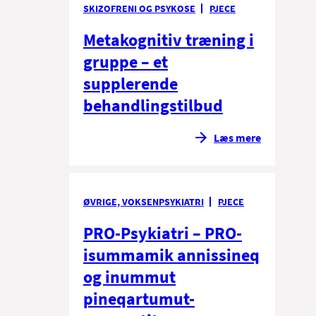
SKIZOFRENI OG PSYKOSE
PJECE
Metakognitiv træning i
gruppe – et
supplerende
behandlingstilbud
Læs mere
ØVRIGE, VOKSENPSYKIATRI
PJECE
PRO-Psykiatri – PRO-
isummamik annissineq
og inummut
pineqartumut-