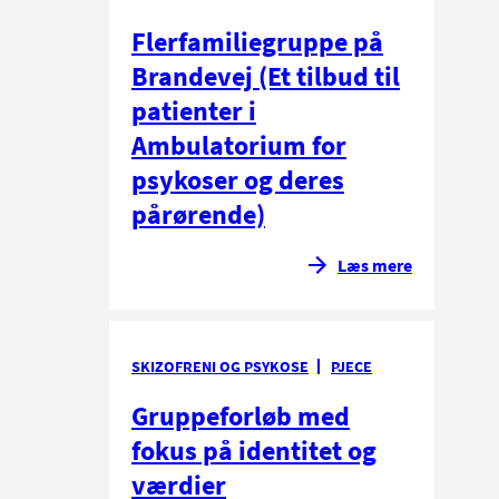
Flerfamiliegruppe på
Brandevej (Et tilbud til
patienter i
Ambulatorium for
psykoser og deres
pårørende)
Læs mere
SKIZOFRENI OG PSYKOSE
PJECE
Gruppeforløb med
fokus på identitet og
værdier