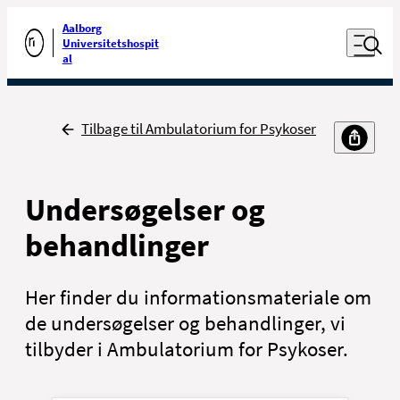
Luk naviga
Udfør søgning
Aalborg
Åben nav
Universitetshospit
Gå til forsiden
al
Tilbage
Tilbage til Ambulatorium for Psykoser
Undersøgelser og
behandlinger
Her finder du informationsmateriale om
de undersøgelser og behandlinger, vi
tilbyder i Ambulatorium for Psykoser.