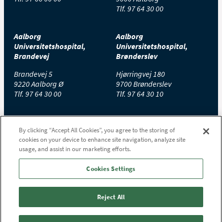
Tlf.
97 64 30 00
Aalborg
Aalborg
Universitetshospital,
Universitetshospital,
Brandevej
Brønderslev
Brandevej 5
Hjørringvej 180
9220 Aalborg Ø
9700 Brønderslev
Tlf.
97 64 30 00
Tlf.
97 64 30 10
Aalborg
Aalborg
By clicking “Accept All Cookies”, you agree to the storing of
Universitetshospital,
Universitetshospital,
cookies on your device to enhance site navigation, analyze site
Farsø
Hobro
usage, and assist in our marketing efforts.
Højgårdsvej 11
Stolbjergvej 8
9640 Farsø
9500 Hobro
Cookies Settings
Tlf.
97 65 30 00
Tlf.
97 65 20 00
Reject All
Aalborg
Universitetshospital,