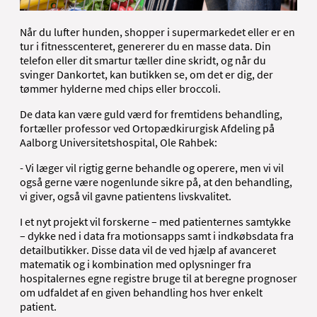
Når du lufter hunden, shopper i supermarkedet eller er en
tur i fitnesscenteret, genererer du en masse data. Din
telefon eller dit smartur tæller dine skridt, og når du
svinger Dankortet, kan butikken se, om det er dig, der
tømmer hylderne med chips eller broccoli.
De data kan være guld værd for fremtidens behandling,
fortæller professor ved Ortopædkirurgisk Afdeling på
Aalborg Universitetshospital, Ole Rahbek:
- Vi læger vil rigtig gerne behandle og operere, men vi vil
også gerne være nogenlunde sikre på, at den behandling,
vi giver, også vil gavne patientens livskvalitet.
I et nyt projekt vil forskerne – med patienternes samtykke
– dykke ned i data fra motionsapps samt i indkøbsdata fra
detailbutikker. Disse data vil de ved hjælp af avanceret
matematik og i kombination med oplysninger fra
hospitalernes egne registre bruge til at beregne prognoser
om udfaldet af en given behandling hos hver enkelt
patient.