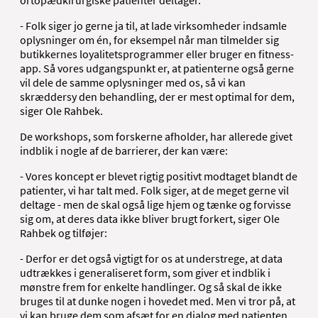
- Folk siger jo gerne ja til, at lade virksomheder indsamle
oplysninger om én, for eksempel når man tilmelder sig
butikkernes loyalitetsprogrammer eller bruger en fitness-
app. Så vores udgangspunkt er, at patienterne også gerne
vil dele de samme oplysninger med os, så vi kan
skræddersy den behandling, der er mest optimal for dem,
siger Ole Rahbek.
De workshops, som forskerne afholder, har allerede givet
indblik i nogle af de barrierer, der kan være:
- Vores koncept er blevet rigtig positivt modtaget blandt de
patienter, vi har talt med. Folk siger, at de meget gerne vil
deltage - men de skal også lige hjem og tænke og forvisse
sig om, at deres data ikke bliver brugt forkert, siger Ole
Rahbek og tilføjer:
- Derfor er det også vigtigt for os at understrege, at data
udtrækkes i generaliseret form, som giver et indblik i
mønstre frem for enkelte handlinger. Og så skal de ikke
bruges til at dunke nogen i hovedet med. Men vi tror på, at
vi kan bruge dem som afsæt for en dialog med patienten