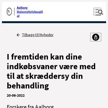
Luk naviga
Udfør søgning
Aalborg
Åben nav
Universitetshospit
Gå til forsiden
al
Tilbage til Nyheder
For patienter og
For sundhedsfaglige
pårørende
I fremtiden kan dine
indkøbsvaner være med
til at skræddersy din
behandling
Kontakt
Job
20-06-2022
Presse
Forskere fra Aalborg