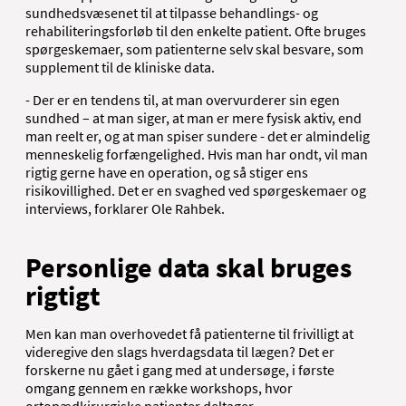
sundhedsvæsenet til at tilpasse behandlings- og
rehabiliteringsforløb til den enkelte patient. Ofte bruges
spørgeskemaer, som patienterne selv skal besvare, som
supplement til de kliniske data.
- Der er en tendens til, at man overvurderer sin egen
sundhed – at man siger, at man er mere fysisk aktiv, end
man reelt er, og at man spiser sundere - det er almindelig
menneskelig forfængelighed. Hvis man har ondt, vil man
rigtig gerne have en operation, og så stiger ens
risikovillighed. Det er en svaghed ved spørgeskemaer og
interviews, forklarer Ole Rahbek.
Personlige data skal bruges
rigtigt
Men kan man overhovedet få patienterne til frivilligt at
videregive den slags hverdagsdata til lægen? Det er
forskerne nu gået i gang med at undersøge, i første
omgang gennem en række workshops, hvor
ortopædkirurgiske patienter deltager.