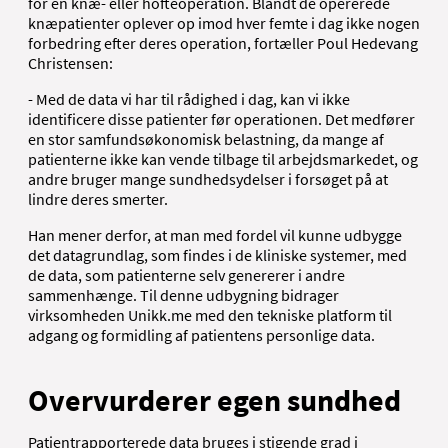
for en knæ- eller hofteoperation. Blandt de opererede
knæpatienter oplever op imod hver femte i dag ikke nogen
forbedring efter deres operation, fortæller Poul Hedevang
Christensen:
- Med de data vi har til rådighed i dag, kan vi ikke
identificere disse patienter før operationen. Det medfører
en stor samfundsøkonomisk belastning, da mange af
patienterne ikke kan vende tilbage til arbejdsmarkedet, og
andre bruger mange sundhedsydelser i forsøget på at
lindre deres smerter.
Han mener derfor, at man med fordel vil kunne udbygge
det datagrundlag, som findes i de kliniske systemer, med
de data, som patienterne selv genererer i andre
sammenhænge. Til denne udbygning bidrager
virksomheden Unikk.me med den tekniske platform til
adgang og formidling af patientens personlige data.
Overvurderer egen sundhed
Patientrapporterede data bruges i stigende grad i