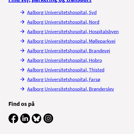
Niels Bohrs Vej 30
Aalborg Universitetshospital, Syd
9220 Aalborg Øst
Aalborg Universitetshospital, Nord
Tlf.
21
83 53 56
eller 97 64 83 90
Aalborg Universitetshospital, Hospitalsbyen
Aalborg Universitetshospital, Mølleparkvej
Mail: forsikringskontoret@rn.dk
Aalborg Universitetshospital, Brandevej
Aalborg Universitetshospital, Hobro
Ved akut behandling kan det blive
Aalborg Universitetshospital, Thisted
nødvendigt at klippe i patientens tøj og
Aalborg Universitetshospital, Farsø
smykker. Sådanne skader bliver ikke
erstattet af hospitalet.
Aalborg Universitetshospital, Brønderslev
Find os på