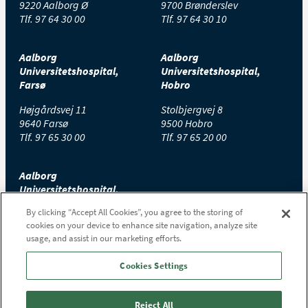
9220 Aalborg Ø
9700 Brønderslev
Tlf.
97 64 30 00
Tlf.
97 64 30 10
Aalborg
Aalborg
Universitetshospital,
Universitetshospital,
Farsø
Hobro
Højgårdsvej 11
Stolbjergvej 8
9640 Farsø
9500 Hobro
Tlf.
97 65 30 00
Tlf.
97 65 20 00
Aalborg
Universitetshospital,
Thisted
By clicking “Accept All Cookies”, you agree to the storing of
cookies on your device to enhance site navigation, analyze site
Højtoftevej 2
usage, and assist in our marketing efforts.
7700 Thisted
Tlf.
97 65 00 00
Cookies Settings
Reject All