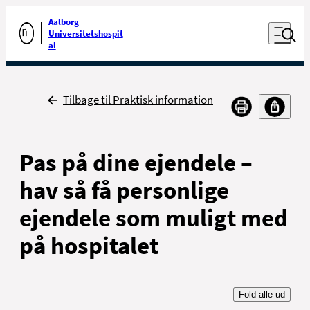
Luk naviga
Udfør søgning
Aalborg
Åben nav
Universitetshospit
Gå til forsiden
al
Tilbage
Tilbage til Praktisk information
Pas på dine ejendele –
hav så få personlige
ejendele som muligt med
på hospitalet
Fold alle ud