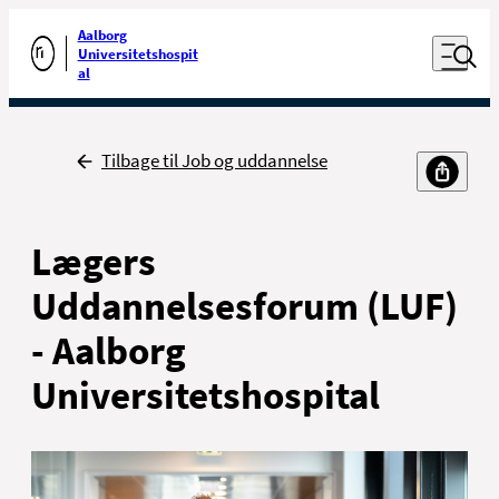
Luk naviga
Udfør søgning
Aalborg
Åben nav
Universitetshospit
Gå til forsiden
al
Tilbage
Tilbage til Job og uddannelse
Lægers
Uddannelsesforum (LUF)
- Aalborg
Universitetshospital