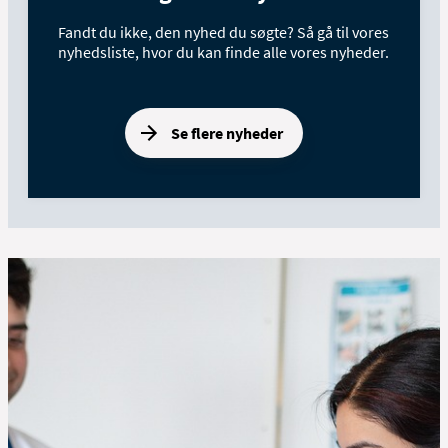
Fandt du ikke, den nyhed du søgte? Så gå til vores
nyhedsliste, hvor du kan finde alle vores nyheder.
Se flere nyheder