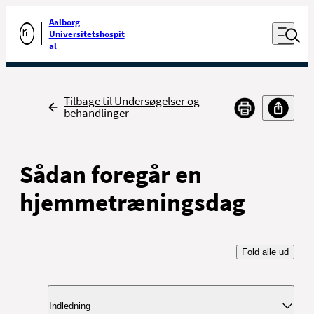
Luk naviga
Udfør søgning
Aalborg
Åben nav
Universitetshospit
Gå til forsiden
al
Tilbage
Tilbage til Undersøgelser og
behandlinger
Sådan foregår en
hjemmetræningsdag
Fold alle ud
Indledning