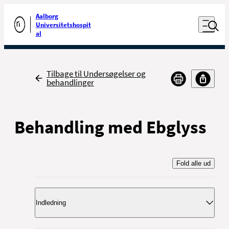
Luk naviga
Udfør søgning
Aalborg
Åben nav
Universitetshospit
Gå til forsiden
al
Tilbage
Tilbage til Undersøgelser og
behandlinger
Behandling med Ebglyss
Fold alle ud
Indledning