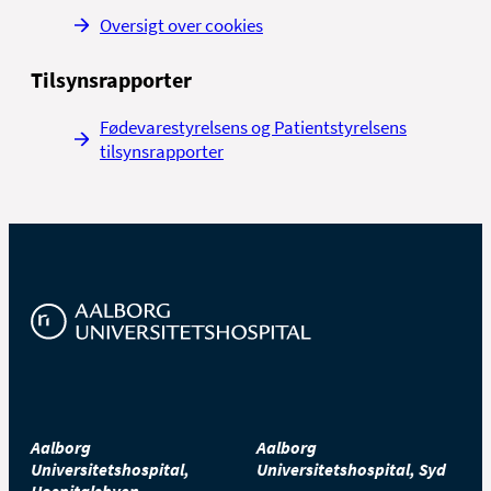
Oversigt over cookies
Bliver du
syg med feber og almen påvirket tilstand,
skal du også kontakte
os
. Alt efter infektionens alvor
Tilsynsrapporter
kan det være nødvendigt med en pause i
behandlingen.
Fødevarestyrelsens og Patientstyrelsens
tilsynsrapporter
Aalborg
Aalborg
Universitetshospital,
Universitetshospital, Syd
Hospitalsbyen