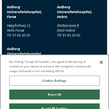
Aalborg
Aalborg
Universitetshospital,
Universitetshospital,
Farsø
Hobro
Højgårdsvej 11
Stolbjergvej 8
9640 Farsø
9500 Hobro
Tlf.
97 65 30 00
Tlf.
97 65 20 00
Aalborg
Universitetshospital,
Thisted
By clicking “Accept All Cookies”, you agree to the storing of
cookies on your device to enhance site navigation, analyze site
Højtoftevej 2
usage, and assist in our marketing efforts.
7700 Thisted
Tlf.
97 65 00 00
Cookies Settings
Reject All
Accept All Cookies