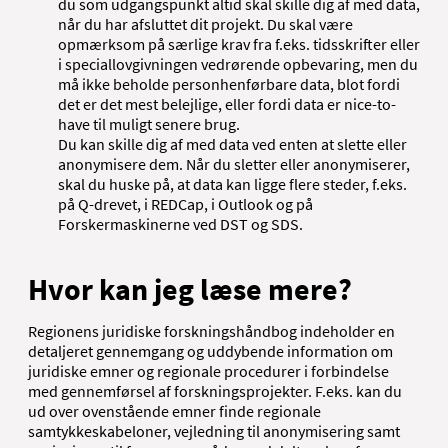
du som udgangspunkt altid skal skille dig af med data,
når du har afsluttet dit projekt. Du skal være
opmærksom på særlige krav fra f.eks. tidsskrifter eller
i speciallovgivningen vedrørende opbevaring, men du
må ikke beholde personhenførbare data, blot fordi
det er det mest belejlige, eller fordi data er nice-to-
have til muligt senere brug.
Du kan skille dig af med data ved enten at slette eller
anonymisere dem. Når du sletter eller anonymiserer,
skal du huske på, at data kan ligge flere steder, f.eks.
på Q-drevet, i REDCap, i Outlook og på
Forskermaskinerne ved DST og SDS.
Hvor kan jeg læse mere?
Regionens juridiske forskningshåndbog indeholder en
detaljeret gennemgang og uddybende information om
juridiske emner og regionale procedurer i forbindelse
med gennemførsel af forskningsprojekter. F.eks. kan du
ud over ovenstående emner finde regionale
samtykkeskabeloner, vejledning til anonymisering samt