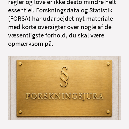
regler og love er ikke desto mindre helt
Nyheder
essentiel. Forskningsdata og Statistik
Om Aalborg Universitetshospital
(FORSA) har udarbejdet nyt materiale
English
med korte oversigter over nogle af de
væsentligste forhold, du skal være
opmærksom på.