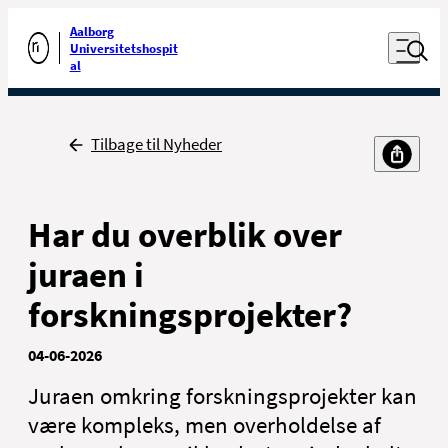
Luk naviga
Udfør søgning
Aalborg
Åben nav
Universitetshospit
Gå til forsiden
al
Tilbage til Nyheder
For patienter og
For sundhedsfaglige
pårørende
Har du overblik over
juraen i
forskningsprojekter?
04-06-2026
Kontakt
Juraen omkring forskningsprojekter kan
Job
være kompleks, men overholdelse af
Presse