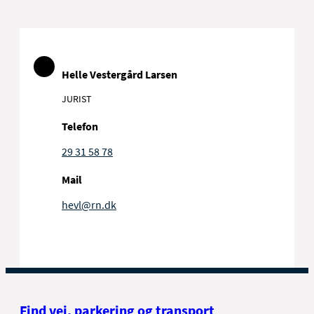
Helle Vestergård Larsen
JURIST
Telefon
29 31 58 78
Mail
hevl@rn.dk
Find vej, parkering og transport