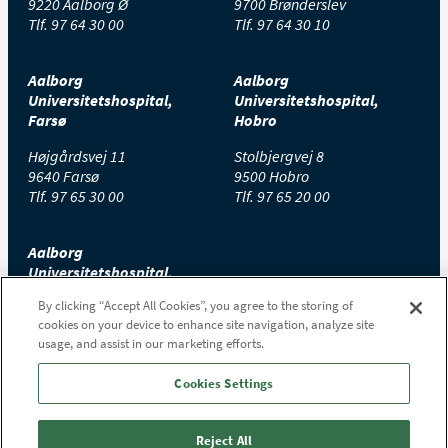
9220 Aalborg Ø
9700 Brønderslev
Tlf.
97 64 30 00
Tlf.
97 64 30 10
Aalborg
Aalborg
Universitetshospital,
Universitetshospital,
Farsø
Hobro
Højgårdsvej 11
Stolbjergvej 8
9640 Farsø
9500 Hobro
Tlf.
97 65 30 00
Tlf.
97 65 20 00
Aalborg
Universitetshospital,
Thisted
By clicking “Accept All Cookies”, you agree to the storing of
cookies on your device to enhance site navigation, analyze site
Højtoftevej 2
usage, and assist in our marketing efforts.
7700 Thisted
Tlf.
97 65 00 00
Cookies Settings
Reject All