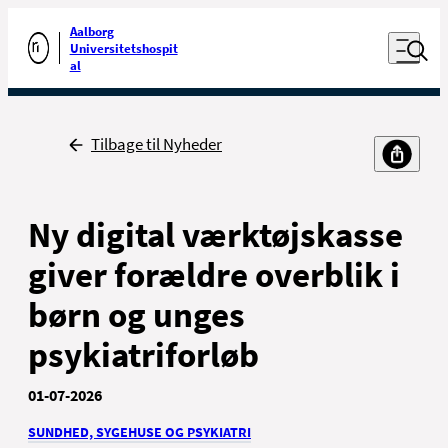
Luk naviga
Udfør søgning
Aalborg
Åben nav
Universitetshospit
Gå til forsiden
al
Tilbage til Nyheder
For patienter og
For sundhedsfaglige
pårørende
Ny digital værktøjskasse
giver forældre overblik i
børn og unges
psykiatriforløb
Kontakt
Job
01-07-2026
Presse
SUNDHED, SYGEHUSE OG PSYKIATRI