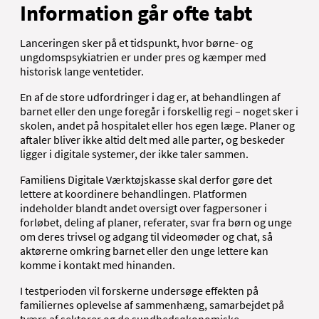
Information går ofte tabt
Lanceringen sker på et tidspunkt, hvor børne- og
ungdomspsykiatrien er under pres og kæmper med
historisk lange ventetider.
En af de store udfordringer i dag er, at behandlingen af
barnet eller den unge foregår i forskellig regi – noget sker i
skolen, andet på hospitalet eller hos egen læge. Planer og
aftaler bliver ikke altid delt med alle parter, og beskeder
ligger i digitale systemer, der ikke taler sammen.
Familiens Digitale Værktøjskasse skal derfor gøre det
lettere at koordinere behandlingen. Platformen
indeholder blandt andet oversigt over fagpersoner i
forløbet, deling af planer, referater, svar fra børn og unge
om deres trivsel og adgang til videomøder og chat, så
aktørerne omkring barnet eller den unge lettere kan
komme i kontakt med hinanden.
I testperioden vil forskerne undersøge effekten på
familiernes oplevelse af sammenhæng, samarbejdet på