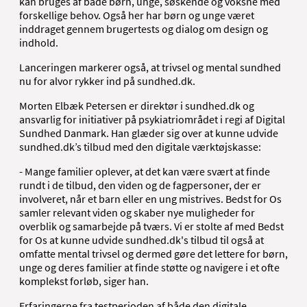
kan bruges af både børn, unge, søskende og voksne med
forskellige behov. Også her har børn og unge været
inddraget gennem brugertests og dialog om design og
indhold.
Lanceringen markerer også, at trivsel og mental sundhed
nu for alvor rykker ind på sundhed.dk.
Morten Elbæk Petersen er direktør i sundhed.dk og
ansvarlig for initiativer på psykiatriområdet i regi af Digital
Sundhed Danmark. Han glæder sig over at kunne udvide
sundhed.dk’s tilbud med den digitale værktøjskasse:
- Mange familier oplever, at det kan være svært at finde
rundt i de tilbud, den viden og de fagpersoner, der er
involveret, når et barn eller en ung mistrives. Bedst for Os
samler relevant viden og skaber nye muligheder for
overblik og samarbejde på tværs. Vi er stolte af med Bedst
for Os at kunne udvide sundhed.dk's tilbud til også at
omfatte mental trivsel og dermed gøre det lettere for børn,
unge og deres familier at finde støtte og navigere i et ofte
komplekst forløb, siger han.
Erfaringerne fra testperioden af både den digitale