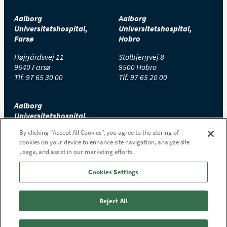
Aalborg
Aalborg
Universitetshospital,
Universitetshospital,
Farsø
Hobro
Højgårdsvej 11
Stolbjergvej 8
9640 Farsø
9500 Hobro
Tlf.
97 65 30 00
Tlf.
97 65 20 00
Aalborg
Universitetshospital,
Thisted
By clicking “Accept All Cookies”, you agree to the storing of
cookies on your device to enhance site navigation, analyze site
Højtoftevej 2
usage, and assist in our marketing efforts.
7700 Thisted
Tlf.
97 65 00 00
Cookies Settings
Reject All