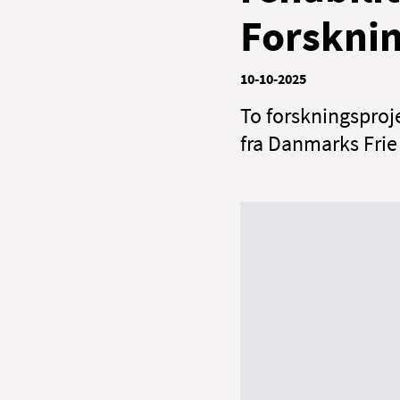
Forskni
10-10-2025
To forskningsproj
fra Danmarks Frie