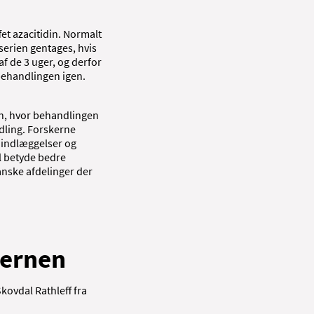
et azacitidin. Normalt
serien gentages, hvis
af de 3 uger, og derfor
 behandlingen igen.
in, hvor behandlingen
ndling. Forskerne
e indlæggelser og
l betyde bedre
anske afdelinger der
jernen
kovdal Rathleff fra