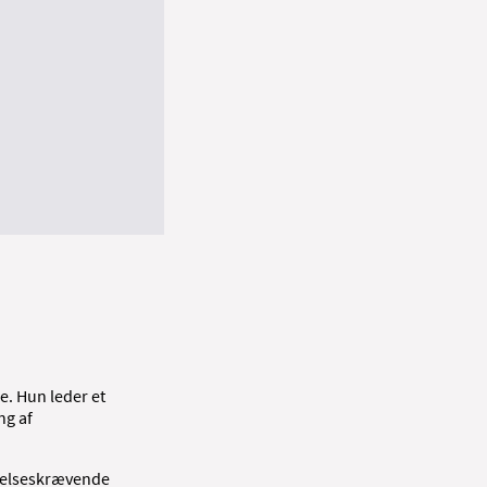
e. Hun leder et
ng af
gelseskrævende