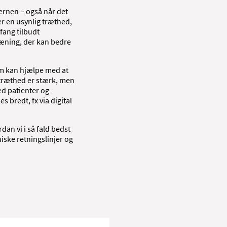
ernen – også når det
er en usynlig træthed,
fang tilbudt
æning, der kan bedre
am kan hjælpe med at
 træthed er stærk, men
ed patienter og
 bredt, fx via digital
dan vi i så fald bedst
niske retningslinjer og