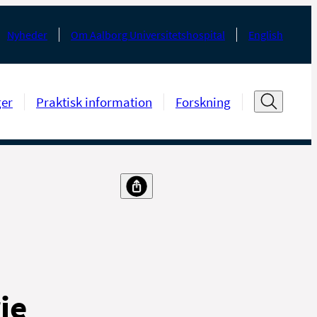
Nyheder
Om Aalborg Universitetshospital
English
ger
Praktisk information
Forskning
ie