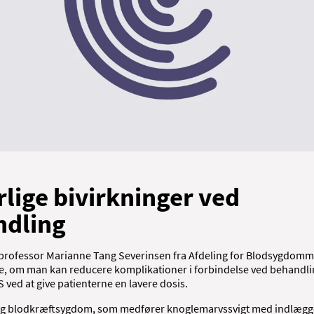
rlige bivirkninger ved
ndling
f professor Marianne Tang Severinsen fra Afdeling for Blodsygdomm
ge, om man kan reducere komplikationer i forbindelse ved behandli
d at give patienterne en lavere dosis.
rlig blodkræftsygdom, som medfører knoglemarvssvigt med indlæg