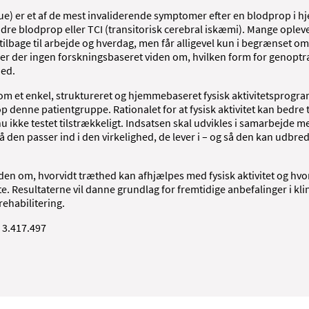
ue) er et af de mest invaliderende symptomer efter en blodprop i hj
dre blodprop eller TCI (transitorisk cerebral iskæmi). Mange oplev
tilbage til arbejde og hverdag, men får alligevel kun i begrænset om
r der ingen forskningsbaseret viden om, hvilken form for genoptr
hed.
om et enkel, struktureret og hjemmebaseret fysisk aktivitetsprogr
 denne patientgruppe. Rationalet for at fysisk aktivitet kan bedre
nu ikke testet tilstrækkeligt. Indsatsen skal udvikles i samarbejde m
den passer ind i den virkelighed, de lever i – og så den kan udbredes
viden om, hvorvidt træthed kan afhjælpes med fysisk aktivitet og hvor
te. Resultaterne vil danne grundlag for fremtidige anbefalinger i kli
rehabilitering.
. 3.417.497