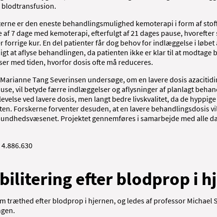
r blodtransfusion.
erne er den eneste behandlingsmulighed kemoterapi i form af stoff
 af 7 dage med kemoterapi, efterfulgt af 21 dages pause, hvorefter 
er forrige kur. En del patienter får dog behov for indlæggelse i løbet 
gt at aflyse behandlingen, da patienten ikke er klar til at modtage
ser med tiden, hvorfor dosis ofte må reduceres.
l Marianne Tang Severinsen undersøge, om en lavere dosis azacitid
pause, vil betyde færre indlæggelser og aflysninger af planlagt beha
velse ved lavere dosis, men langt bedre livskvalitet, da de hyppig
nten. Forskerne forventer desuden, at en lavere behandlingsdosis vi
i sundhedsvæsenet. Projektet gennemføres i samarbejde med alle d
. 4.886.630
ilitering efter blodprop i h
m træthed efter blodprop i hjernen, og ledes af professor Michael S
ngen.