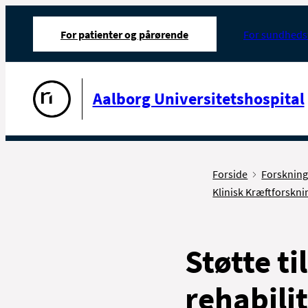
For patienter og pårørende
For sundheds
Gå til forsiden
Aalborg Universitetshospital
Forside
Forsknin
Klinisk Kræftforskni
Støtte t
rehabili