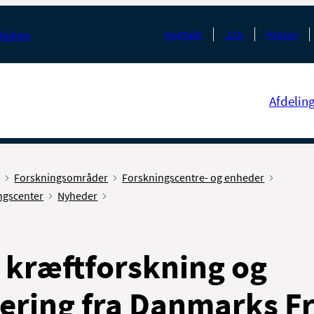
Kontakt
Job
Presse
faglige
Afdelin
g
Forskningsområder
Forskningscentre- og enheder
ngscenter
Nyheder
il kræftforskning og
tering fra Danmarks Fr