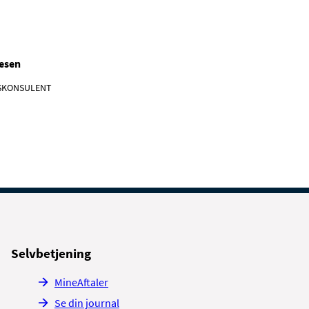
pesen
SKONSULENT
Selvbetjening
MineAftaler
Se din journal