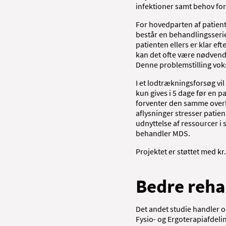
infektioner samt behov fo
For hovedparten af patient
består en behandlingsserie
patienten ellers er klar eft
kan det ofte være nødvendi
Denne problemstilling vok
I et lodtrækningsforsøg vi
kun gives i 5 dage før en 
forventer den samme overle
aflysninger stresser patie
udnyttelse af ressourcer 
behandler MDS.
Projektet er støttet med kr
Bedre rehab
Det andet studie handler o
Fysio- og Ergoterapiafdeli