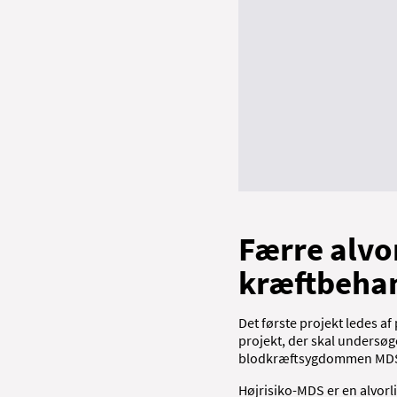
Færre alvo
kræftbeha
Det første projekt ledes a
projekt, der skal undersø
blodkræftsygdommen MDS ve
Højrisiko-MDS er en alvo