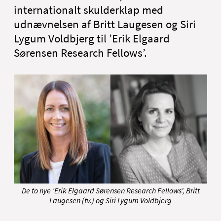
Nyheder
internationalt skulderklap med
Om Aalborg Universitetshospital
udnævnelsen af Britt Laugesen og Siri
Lygum Voldbjerg til ’Erik Elgaard
English
Sørensen Research Fellows’.
De to nye ’Erik Elgaard Sørensen Research Fellows', Britt
Laugesen (tv.) og Siri Lygum Voldbjerg