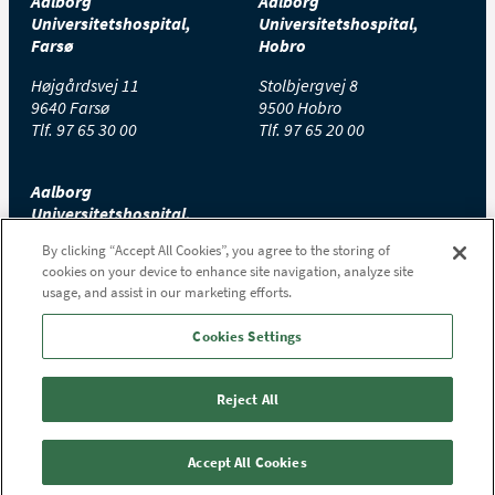
Aalborg
Aalborg
Universitetshospital,
Universitetshospital,
Farsø
Hobro
Højgårdsvej 11
Stolbjergvej 8
9640 Farsø
9500 Hobro
Tlf.
97 65 30 00
Tlf.
97 65 20 00
Aalborg
Universitetshospital,
Thisted
By clicking “Accept All Cookies”, you agree to the storing of
cookies on your device to enhance site navigation, analyze site
Højtoftevej 2
usage, and assist in our marketing efforts.
7700 Thisted
Tlf.
97 65 00 00
Cookies Settings
Reject All
Accept All Cookies