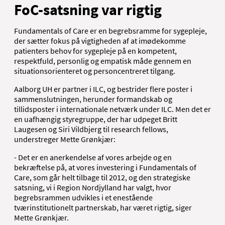
FoC-satsning var rigtig
Fundamentals of Care er en begrebsramme for sygepleje,
der sætter fokus på vigtigheden af at imødekomme
patienters behov for sygepleje på en kompetent,
respektfuld, personlig og empatisk måde gennem en
situationsorienteret og personcentreret tilgang.
Aalborg UH er partner i ILC, og bestrider flere poster i
sammenslutningen, herunder formandskab og
tillidsposter i internationale netværk under ILC. Men det er
en uafhængig styregruppe, der har udpeget Britt
Laugesen og Siri Vildbjerg til research fellows,
understreger Mette Grønkjær:
- Det er en anerkendelse af vores arbejde og en
bekræftelse på, at vores investering i Fundamentals of
Care, som går helt tilbage til 2012, og den strategiske
satsning, vi i Region Nordjylland har valgt, hvor
begrebsrammen udvikles i et enestående
tværinstitutionelt partnerskab, har været rigtig, siger
Mette Grønkjær.