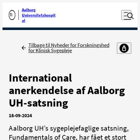
Luk naviga
Udfør søgning
Aalborg
Åben nav
Universitetshospit
Gå til forsiden
al
Tilbage til Nyheder for Forskningshed
For patienter og
for Klinisk Sygepleje
For sundhedsfaglige
pårørende
International
anerkendelse af Aalborg
UH-satsning
Kontakt
18-09-2024
Job
Aalborg UH’s sygeplejefaglige satsning,
Presse
Fundamentals of Care, har fået et stort