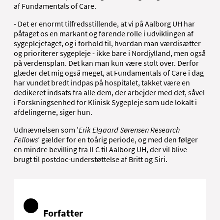
af Fundamentals of Care.
- Det er enormt tilfredsstillende, at vi på Aalborg UH har
påtaget os en markant og førende rolle i udviklingen af
sygeplejefaget, og i forhold til, hvordan man værdisætter
og prioriterer sygepleje - ikke bare i Nordjylland, men også
på verdensplan. Det kan man kun være stolt over. Derfor
glæder det mig også meget, at Fundamentals of Care i dag
har vundet bredt indpas på hospitalet, takket være en
dedikeret indsats fra alle dem, der arbejder med det, såvel
i Forskningsenhed for Klinisk Sygepleje som ude lokalt i
afdelingerne, siger hun.
Udnævnelsen som ’
Erik Elgaard Sørensen Research
Fellows
’ gælder for en toårig periode, og med den følger
en mindre bevilling fra ILC til Aalborg UH, der vil blive
brugt til postdoc-understøttelse af Britt og Siri.
Forfatter