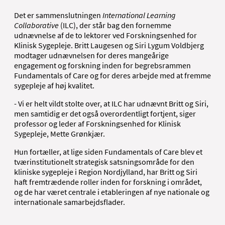
Det er sammenslutningen
International Learning
Collaborative
(ILC), der står bag den fornemme
udnævnelse af de to lektorer ved Forskningsenhed for
Klinisk Sygepleje. Britt Laugesen og Siri Lygum Voldbjerg
modtager udnævnelsen for deres mangeårige
engagement og forskning inden for begrebsrammen
Fundamentals of Care og for deres arbejde med at fremme
sygepleje af høj kvalitet.
- Vi er helt vildt stolte over, at ILC har udnævnt Britt og Siri,
men samtidig er det også overordentligt fortjent, siger
professor og leder af Forskningsenhed for Klinisk
Sygepleje, Mette Grønkjær.
Hun fortæller, at lige siden Fundamentals of Care blev et
tværinstitutionelt strategisk satsningsområde for den
kliniske sygepleje i Region Nordjylland, har Britt og Siri
haft fremtrædende roller inden for forskning i området,
og de har været centrale i etableringen af nye nationale og
internationale samarbejdsflader.