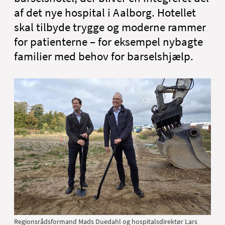
Nyheder
af det nye hospital i Aalborg. Hotellet
Om Aalborg Universitetshospital
skal tilbyde trygge og moderne rammer
English
for patienterne – for eksempel nybagte
familier med behov for barselshjælp.
Regionsrådsformand Mads Duedahl og hospitalsdirektør Lars