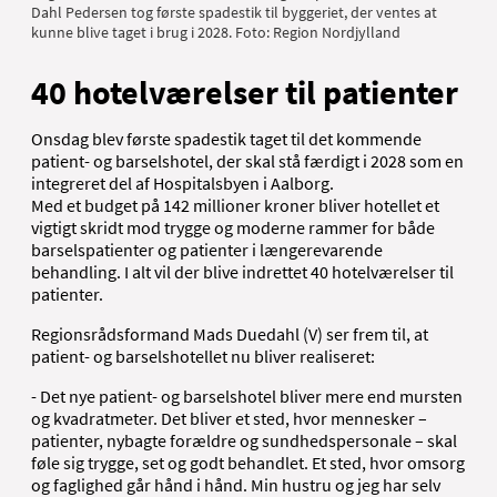
Dahl Pedersen tog første spadestik til byggeriet, der ventes at
kunne blive taget i brug i 2028. Foto: Region Nordjylland
40 hotelværelser til patienter
Onsdag blev første spadestik taget til det kommende
patient- og barselshotel, der skal stå færdigt i 2028 som en
integreret del af Hospitalsbyen i Aalborg.
Med et budget på 142 millioner kroner bliver hotellet et
vigtigt skridt mod trygge og moderne rammer for både
barselspatienter og patienter i længerevarende
behandling. I alt vil der blive indrettet 40 hotelværelser til
patienter.
Regionsrådsformand Mads Duedahl (V) ser frem til, at
patient- og barselshotellet nu bliver realiseret:
-
Det nye patient- og barselshotel bliver mere end mursten
og kvadratmeter. Det bliver et sted, hvor mennesker –
patienter, nybagte forældre og sundhedspersonale – skal
føle sig trygge, set og godt behandlet. Et sted, hvor omsorg
og faglighed går hånd i hånd. Min hustru og jeg har selv