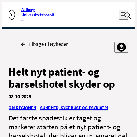
Luk naviga
Udfør søgning
Aalborg
Åben nav
Universitetshospit
Gå til forsiden
al
Tilbage til Nyheder
For patienter og
For sundhedsfaglige
pårørende
Helt nyt patient- og
barselshotel skyder op
08-10-2025
OM REGIONEN
SUNDHED, SYGEHUSE OG PSYKIATRI
Kontakt
Det første spadestik er taget og
Job
markerer starten på et nyt patient- og
Presse
barselshotel, der bliver en integreret del