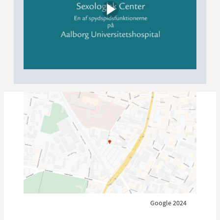
Louise Hougaard Nielsen
LÆGESEKRETÆR
Louise Lykke Gramkow
LÆGESEKRETÆR
Marlene Nyholm
LÆGESEKRETÆR
Google 2024