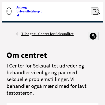
Luk naviga
Udfør søgning
Aalborg
Åben nav
Universitetshospit
Gå til forsiden
al
Tilbage
Tilbage til Center for Seksualitet
Om centret
I
Center for Seksualitet
udreder og
behandler vi enlige og par med
seksuelle problemstillinger. Vi
behandler også mænd med for lavt
testosteron.