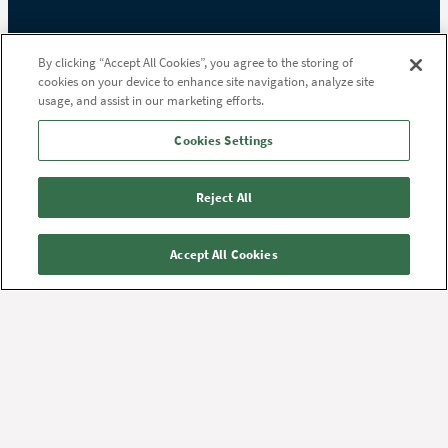
Aalborg
Aalborg
By clicking “Accept All Cookies”, you agree to the storing of
Universitetshospital,
Universitetshospital,
cookies on your device to enhance site navigation, analyze site
Farsø
Hobro
usage, and assist in our marketing efforts.
Højgårdsvej 11
Stolbjergvej 8
9640 Farsø
9500 Hobro
Cookies Settings
Tlf.
97 65 30 00
Tlf.
97 65 20 00
Reject All
Aalborg
Universitetshospital,
Accept All Cookies
Thisted
Højtoftevej 2
7700 Thisted
Tlf.
97 65 00 00