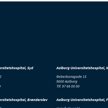
ansplanterede tand bør du tygge med den modsatte side af munden.
ter operationen skal du spise flydende kost. Spis kun kolde fødevare
 skal du spise blød kost. Indtil den transplanterede tand er vokset 
læbrige fødevarer, som kan trække tanden ud af kæben.
strengelse
 ro til at lukke sig, så helingen kan begynde. I den første uges tid 
rsitetshospital, Syd
Aalborg Universitetshospital, 
anstrengelse og sports-aktiviteter, som kan belaste blodkarrene.
2
Reberbansgade 15
9000 Aalborg
0
Tlf.
97 66 00 00
 første dage efter operationen. Rygning gør det vanskeligere for såre
rsitetshospital, Brønderslev
Aalborg Universitetshospital, 