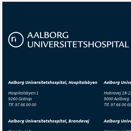
For at skåne den tr
Spis skånekost
I de første 8 dage ef
efterfølgende 14 dage
bør du ikke spise k
Undgå fysisk an
Blodkarrene skal have
Aalborg Universitetshospital, Hospitalsbyen
Aalborg Unive
derfor undgå fysisk 
Hospitalsbyen 1
Hobrovej 18-2
9260 Gistrup
9000 Aalborg
Undlad at ryge
Tlf.
97 66 00 00
Tlf.
97 66 00 0
Du bør ikke ryge i de
Aalborg Universitetshospital, Brandevej
Aalborg Unive