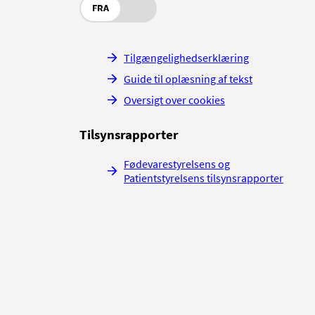
FRA
n recept på smertestillende
Tilgængelighedserklæring
in tandlæge.
Guide til oplæsning af tekst
Oversigt over cookies
Tilsynsrapporter
ste.
Fødevarestyrelsens og
Patientstyrelsens tilsynsrapporter
genere den transplanterede
tte imellem dine faste
andpastaen ikke påvirke