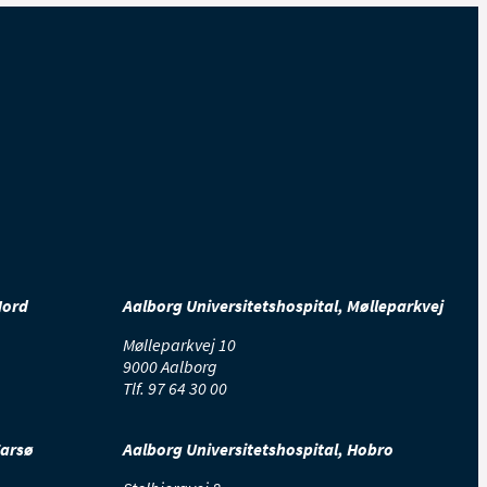
r det første døgn. De
helt fast efter 2-3 måneder,
efter operationen skal du
Nord
Aalborg Universitetshospital, Mølleparkvej
Mølleparkvej 10
9000 Aalborg
Tlf.
97 64 30 00
t at hele.
Farsø
Aalborg Universitetshospital, Hobro