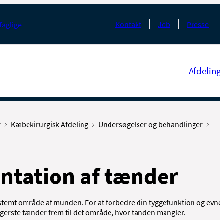
Kontakt
Job
Presse
faglige
Afdelin
r
Kæbekirurgisk Afdeling
Undersøgelser og behandlinger
ntation af tænder
estemt område af munden. For at forbedre din tyggefunktion og evn
 bagerste tænder frem til det område, hvor tanden mangler.