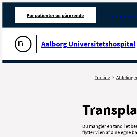
For patienter og pårørende
For sundheds
Gå til forsiden
Aalborg Universitetshospital
Forside
Afdelinge
Transpla
Du mangler en tand i et b
flytter vi en af dine egne