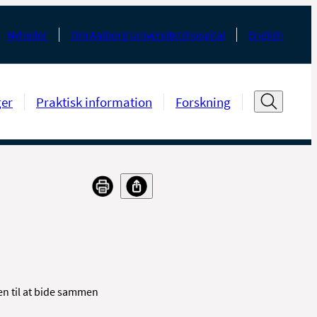
Nyheder
Om Aalborg Universitetshospital
English
ger
Praktisk information
Forskning
en til at bide sammen