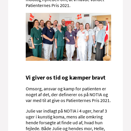
dig
Patienternes Pris 2021.
Intensivt Afsnit 4 (ITA4)
Alle patienter er forskellige og har
forskellige behov i deres sygdomsforløb.
For at vi kan hjælpe med at skabe trygge og
gode rammer for dig, har vi behov for at
vide, hvad du har brug for, og hvad der er
vigtigt for dig. Fortæl os det, og stil
spørgsmål til det, du er usikker på eller ikke
forstår. Betragt os som din samarbejds- og
sparringspartner. Det er i fællesskab, vi
sikrer, at du får den behandling og det
forløb, som er bedst for dig.
Vi giver os tid og kæmper bravt
Pårørende er en vigtig
samarbejdspartner
Omsorg, ansvar og kamp for patienten er
noget af det, der definerer os på NOTIA og
For os er de pårørende en vigtig ressource,
var med til at give os Patienternes Pris 2021.
der på mange områder kan støtte og
hjælpe dig igennem sygdomsforløbet.
Julie var indlagt på NOTIA i 4 uger, heraf 3
Derfor lytter vi også til dine pårørende, og
uger i kunstig koma, mens alle omkring
vi inviterer dem til et samarbejde med
hende forsøgte at finde ud af, hvad hun
respekt for både dine og deres ønsker,
fejlede. Både Julie og hendes mor, Helle,