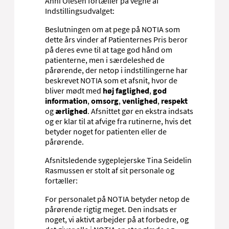
Anni Olesen fortæller på vegne af
Indstillingsudvalget:
Beslutningen om at pege på NOTIA som
dette års vinder af Patienternes Pris beror
på deres evne til at tage god hånd om
patienterne, men i særdeleshed de
pårørende, der netop i indstillingerne har
beskrevet NOTIA som et afsnit, hvor de
bliver mødt med
høj faglighed
,
god
information
,
omsorg
,
venlighed
,
respekt
og
ærlighed
. Afsnittet gør en ekstra indsats
og er klar til at afvige fra rutinerne, hvis det
betyder noget for patienten eller de
pårørende.
Afsnitsledende sygeplejerske Tina Seidelin
Rasmussen er stolt af sit personale og
fortæller:
For personalet på NOTIA betyder netop de
pårørende rigtig meget. Den indsats er
noget, vi aktivt arbejder på at forbedre, og