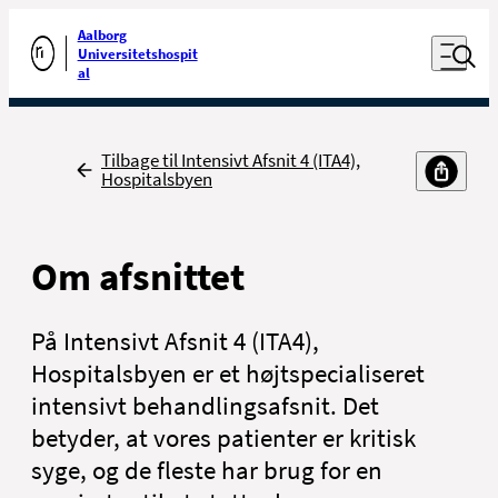
Luk naviga
Udfør søgning
Aalborg
Åben nav
Universitetshospit
Gå til forsiden
al
Tilbage
Tilbage til Intensivt Afsnit 4 (ITA4),
Hospitalsbyen
Om afsnittet
På Intensivt Afsnit 4 (ITA4),
Hospitalsbyen er et højtspecialiseret
intensivt behandlingsafsnit. Det
betyder, at vores patienter er kritisk
syge, og de fleste har brug for en