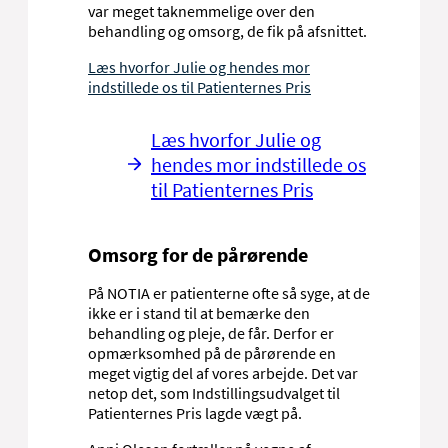
behov og ressourcer. Vær opmærksom på,
var meget taknemmelige over den
at det altid er dig som patient, der afgør,
behandling og omsorg, de fik på afsnittet.
hvem der er nærmeste pårørende, og hvem
Læs hvorfor Julie og hendes mor
vi dermed skal arbejde sammen med.
indstillede os til Patienternes Pris
Opfølgning på dit forløb
Læs hvorfor Julie og
Nogle måneder efter du er blevet
hendes mor indstillede os
udskrevet, inviterer vi dig til en samtale,
til Patienternes Pris
hvor vi følger op på dit forløb og din
indlæggelse. Det kalder vi for Aftercare. Her
får du blandt andet mulighed for at gense
den stue, du var indlagt på.
Omsorg for de pårørende
På NOTIA er patienterne ofte så syge, at de
ikke er i stand til at bemærke den
behandling og pleje, de får. Derfor er
opmærksomhed på de pårørende en
meget vigtig del af vores arbejde. Det var
netop det, som Indstillingsudvalget til
Patienternes Pris lagde vægt på.