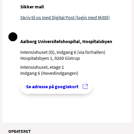
behandlingen kræver dette.
Sikker mail
Sisse Anette Thomassen
Skriv til os med Digital Post (login med MitID)
CHEFLÆGE
Plejepersonale
I afsnittet er der også ansat cirka 50
sygeplejersker og 1 sygehjælper. Der vil
Aalborg Universitetshospital, Hospitalsbyen
som udgangspunkt altid være én
Intensivhuset (D), Indgang 6 (via forhallen)
sygeplejerske tilknyttet den enkelte patient,
Tina Seidelin Rasmussen
Hospitalsbyen 1, 9260 Gistrup
både dag, aften og nat. Sygeplejersken er
CHEFSYGEPLEJERSKE
altid tilstede på stuerne, så den enkelte
Intensivhuset, etage 1
patient aldrig er alene.
Indgang 6 (Hovedindgangen)
Se adresse på googlekort
OPDATERET